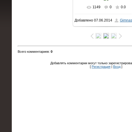
1149
0
0.0
В реальном размере
Добавлено
07.06.2014
Gimnas
1600x1063
/ 194.9Kb
Всего комментариев
:
0
Добавлять комментарии могут только зарегистрирова
[
Регистрация
|
Вход
]