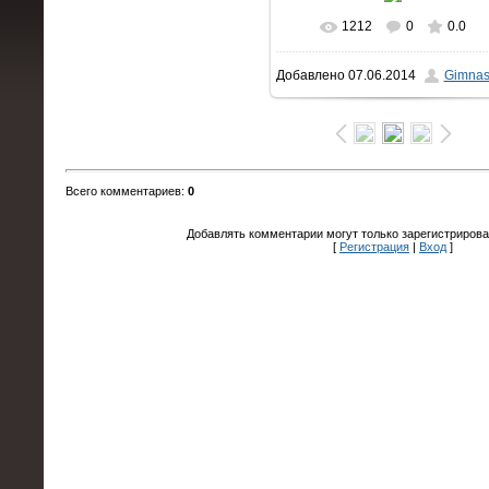
1212
0
0.0
В реальном размере
Добавлено
07.06.2014
Gimnas
1600x1200
/ 197.9Kb
Всего комментариев
:
0
Добавлять комментарии могут только зарегистрирова
[
Регистрация
|
Вход
]